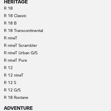
HERITAGE
R 18
R 18 Classic
R 18 B
R 18 Transcontinental
R nineT
R nineT Scrambler
R nineT Urban G/S
R nineT Pure
R 12
R 12 nineT
R 12 S
R 12 G/S
R 18 Roctane
ADVENTURE