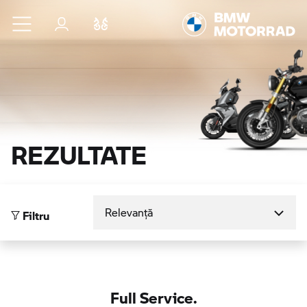
Sari la conținutul principal
Autentificare
Comparaţie
REZULTATE
Sortare după
Filtru
Full Service.