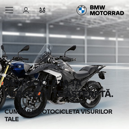
Sari la conținutul principal
Autentificare
Comparaţie
MOTOCICLETA TA
PERFECTĂ TE AŞTEAPTĂ.
CUMPĂRĂ MOTOCICLETA VISURILOR
TALE