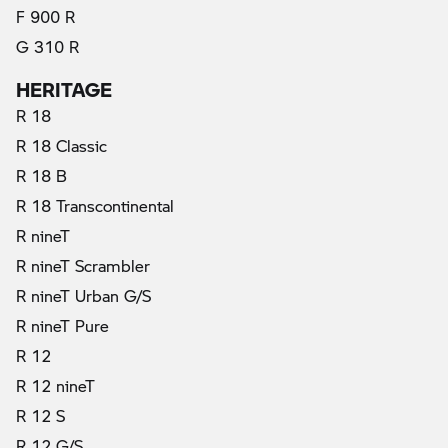
F 900 R
G 310 R
HERITAGE
R 18
R 18 Classic
R 18 B
R 18 Transcontinental
R nineT
R nineT Scrambler
R nineT Urban G/S
R nineT Pure
R 12
R 12 nineT
R 12 S
R 12 G/S