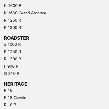
K 1600 B
(actual)
K 1600 Grand America
R 1250 RT
R 1300 RT
ROADSTER
S 1000 R
R 1250 R
R 1300 R
F 900 R
G 310 R
HERITAGE
R 18
R 18 Classic
R 18 B