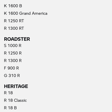
K 1600 B
K 1600 Grand America
R 1250 RT
R 1300 RT
ROADSTER
S 1000 R
R 1250 R
R 1300 R
F 900 R
G 310 R
HERITAGE
R 18
R 18 Classic
(actual)
R 18 B