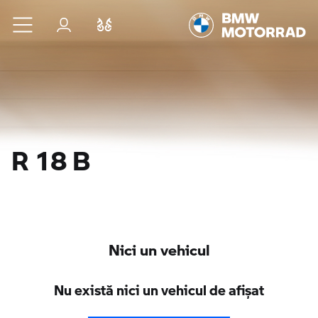
Sari la conținutul principal
Autentificare
Comparaţie
R 18 B
Nici un vehicul
Nu există nici un vehicul de afişat