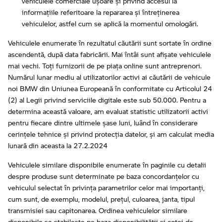
vehiculele comerciale uşoare şi privind accesul la
informaţiile referitoare la repararea şi întreţinerea
vehiculelor, astfel cum se aplică la momentul omologări.
Vehiculele enumerate în rezultatul căutării sunt sortate în ordine
ascendentă, după data fabricării. Mai întâi sunt afișate vehiculele
mai vechi. Toți furnizorii de pe piața online sunt antreprenori.
Numărul lunar mediu al utilizatorilor activi ai căutării de vehicule
noi BMW din Uniunea Europeană în conformitate cu Articolul 24
(2) al Legii privind serviciile digitale este sub 50.000. Pentru a
determina această valoare, am evaluat statistic utilizatorii activi
pentru fiecare dintre ultimele șase luni, luând în considerare
cerințele tehnice și privind protecția datelor, și am calculat media
lunară din aceasta la 27.2.2024
Vehiculele similare disponibile enumerate în paginile cu detalii
despre produse sunt determinate pe baza concordanțelor cu
vehiculul selectat în privința parametrilor celor mai importanți,
cum sunt, de exemplu, modelul, prețul, culoarea, janta, tipul
transmisiei sau capitonarea. Ordinea vehiculelor similare
disponibile se stabilește pe baza disponibilității și cotei de