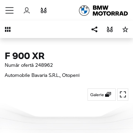
Sari la conținutul principal
Autentificare
Comparaţie
Prezentare generală
F 900 XR
Număr ofertă 248962
Automobile Bavaria S.R.L.
, Otopeni
Galerie
Ecran