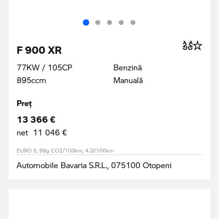
F 900 XR
77KW / 105CP
Benzină
895ccm
Manuală
Preţ
13 366 €
net 11 046 €
EURO 5, 99g CO2/100km, 4.2l/100km
Automobile Bavaria S.R.L., 075100 Otopeni