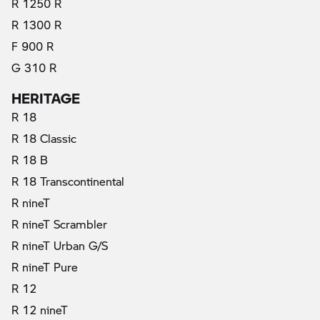
R 1250 R
R 1300 R
F 900 R
G 310 R
HERITAGE
R 18
R 18 Classic
R 18 B
R 18 Transcontinental
R nineT
R nineT Scrambler
R nineT Urban G/S
R nineT Pure
R 12
R 12 nineT