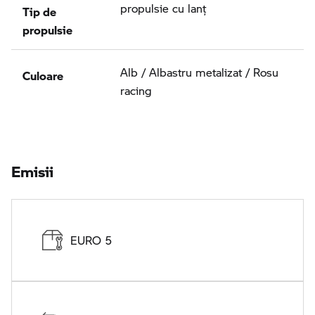
Tip de
propulsie cu lanţ
propulsie
Culoare
Alb / Albastru metalizat / Rosu
racing
Emisii
EURO 5