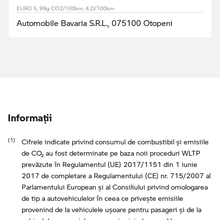
EURO 5, 99g CO2/100km, 4.2l/100km
Automobile Bavaria S.R.L., 075100 Otopeni
Informaţii
Cifrele indicate privind consumul de combustibil şi emisiile
de CO₂ au fost determinate pe baza noii proceduri WLTP
prevăzute în Regulamentul (UE) 2017/1151 din 1 iunie
2017 de completare a Regulamentului (CE) nr. 715/2007 al
Parlamentului European şi al Consiliului privind omologarea
de tip a autovehiculelor în ceea ce priveşte emisiile
provenind de la vehiculele uşoare pentru pasageri şi de la