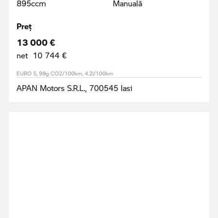
895ccm
Manuală
Preţ
13 000 €
net 10 744 €
EURO 5, 99g CO2/100km, 4.2l/100km
APAN Motors S.R.L., 700545 Iasi