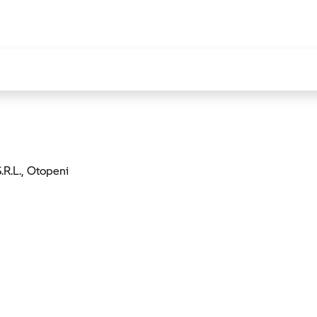
.R.L.
, Otopeni