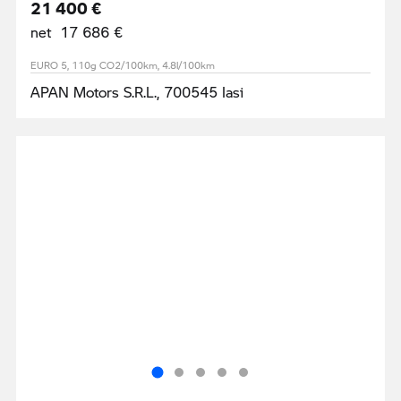
21 400 €
net 17 686 €
EURO 5, 110g CO2/100km, 4.8l/100km
APAN Motors S.R.L., 700545 Iasi