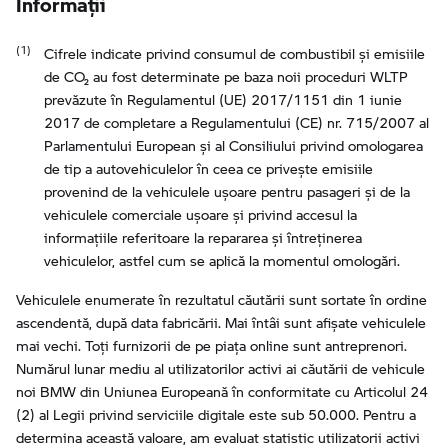
Cifrele indicate privind consumul de combustibil şi emisiile
de CO₂ au fost determinate pe baza noii proceduri WLTP
prevăzute în Regulamentul (UE) 2017/1151 din 1 iunie
2017 de completare a Regulamentului (CE) nr. 715/2007 al
Parlamentului European şi al Consiliului privind omologarea
de tip a autovehiculelor în ceea ce priveşte emisiile
provenind de la vehiculele uşoare pentru pasageri şi de la
vehiculele comerciale uşoare şi privind accesul la
informaţiile referitoare la repararea şi întreţinerea
vehiculelor, astfel cum se aplică la momentul omologări.
Vehiculele enumerate în rezultatul căutării sunt sortate în ordine
ascendentă, după data fabricării. Mai întâi sunt afișate vehiculele
mai vechi. Toți furnizorii de pe piața online sunt antreprenori.
Numărul lunar mediu al utilizatorilor activi ai căutării de vehicule
noi BMW din Uniunea Europeană în conformitate cu Articolul 24
(2) al Legii privind serviciile digitale este sub 50.000. Pentru a
determina această valoare, am evaluat statistic utilizatorii activi