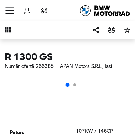
Sari la conținutul principal
Autentificare
Comparaţie
Prezentare generală
R 1300 GS
Număr ofertă 266385
APAN Motors S.R.L.
, Iasi
Putere
107KW / 146CP