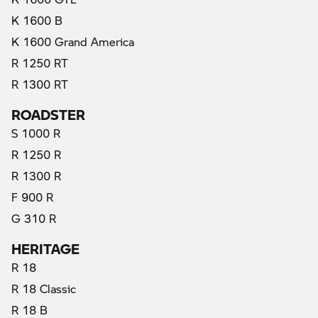
K 1600 B
K 1600 Grand America
R 1250 RT
R 1300 RT
ROADSTER
S 1000 R
R 1250 R
R 1300 R
F 900 R
G 310 R
HERITAGE
R 18
R 18 Classic
R 18 B