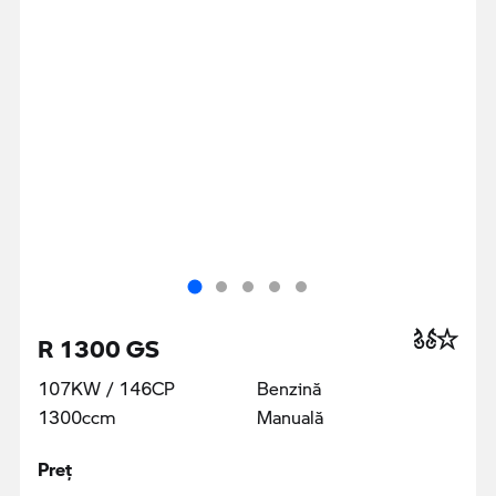
R 1300 GS
107KW / 146CP
Benzină
1300ccm
Manuală
Preţ