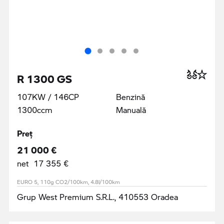
R 1300 GS
107KW / 146CP
Benzină
1300ccm
Manuală
Preţ
21 000 €
net 17 355 €
EURO 5, 110g CO2/100km, 4.8l/100km
Grup West Premium S.R.L., 410553 Oradea