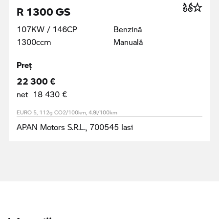
R 1300 GS
107KW / 146CP
Benzină
1300ccm
Manuală
Preţ
22 300 €
net 18 430 €
EURO 5, 112g CO2/100km, 4.9l/100km
APAN Motors S.R.L., 700545 Iasi
Informaţii