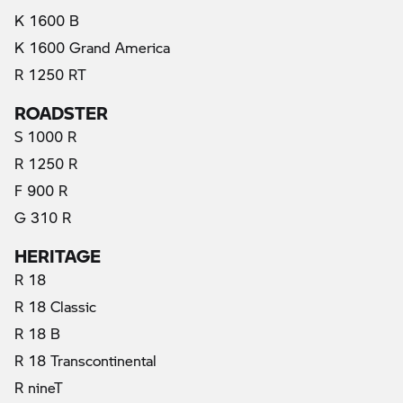
K 1600 B
K 1600 Grand America
R 1250 RT
ROADSTER
S 1000 R
R 1250 R
F 900 R
G 310 R
HERITAGE
(actual)
R 18
R 18 Classic
R 18 B
R 18 Transcontinental
R nineT