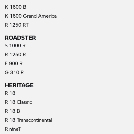
K 1600 B
K 1600 Grand America
R 1250 RT
ROADSTER
S 1000 R
R 1250 R
F 900 R
G 310 R
HERITAGE
R 18
R 18 Classic
R 18 B
R 18 Transcontinental
R nineT