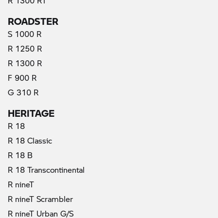
R 1300 RT
ROADSTER
S 1000 R
R 1250 R
R 1300 R
F 900 R
G 310 R
HERITAGE
R 18
R 18 Classic
R 18 B
R 18 Transcontinental
R nineT
R nineT Scrambler
R nineT Urban G/S