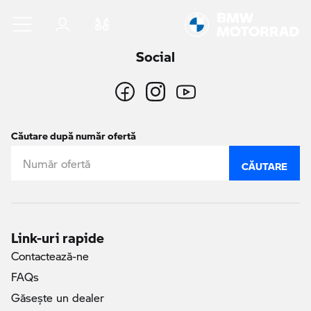
Sari la conținutul principal
Autentificare
Comparaţie
Social
Căutare după număr ofertă
CĂUTARE
Link-uri rapide
Contactează-ne
FAQs
Găseşte un dealer