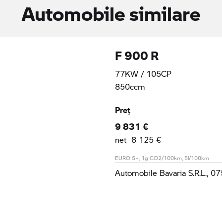
Automobile similare
F 900 R
77KW / 105CP
850ccm
Preţ
9 831 €
net 8 125 €
EURO 5+, 1g CO2/100km, 5l/100km
Automobile Bavaria S.R.L., 