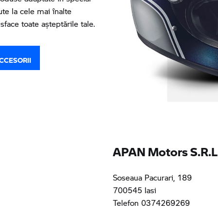
e la cele mai înalte
sface toate așteptările tale.
CCESORII
APAN Motors S.R.L
Soseaua Pacurari, 189
700545 Iasi
Telefon 0374269269