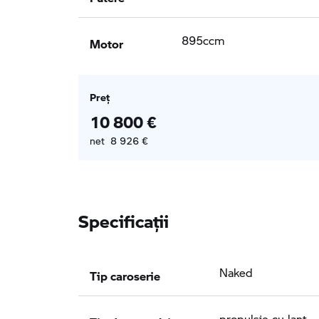
Motor
895ccm
Preţ
10 800 €
net 8 926 €
Specificaţii
Tip caroserie
Naked
Tip de propulsie
propulsie cu lanţ