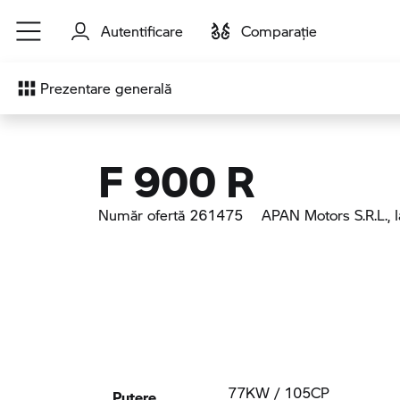
Sari la conținutul principal
Autentificare
Comparaţie
Prezentare generală
F 900 R
Număr ofertă 261475
APAN Motors S.R.L.
, 
Putere
77KW / 105CP