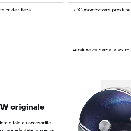
telor de viteza
RDC-monitorizare presiune
Versiune cu garda la sol m
W originale
nţele tale cu accesoriile
oduse adaptate în special