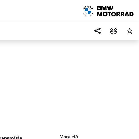
înainte
ransmisie
Manuală