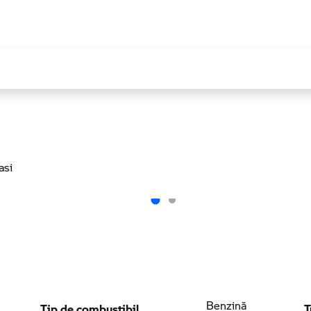
Iasi
Tip de combustibil
T
Benzină