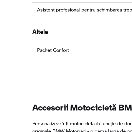
Asistent profesional pentru schimbarea trep
Altele
Pachet Confort
Accesorii Motocicletă BM
Personalizează-ţi motocicleta în funcţie de dori
originale BMW Motorrad - o gamă largă de pr