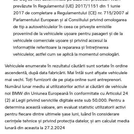
prevăzute în Regulamentul (UE) 2017/1151 din 1 iunie
2017 de completare a Regulamentului (CE) nr. 715/2007 al
Parlamentului European şi al Consiliului privind omologarea
de tip a autovehiculelor în ceea ce priveşte emisiile
provenind de la vehiculele uşoare pentru pasageri şi de la
vehiculele comerciale uşoare şi privind accesul la
informaţiile referitoare la repararea şi întreţinerea
vehiculelor, astfel cum se aplică la momentul omologări.
Vehiculele enumerate în rezultatul căutării sunt sortate în ordine
ascendentă, după data fabricării. Mai întâi sunt afișate vehiculele
mai vechi. Toți furnizorii de pe piața online sunt antreprenori.
Numărul lunar mediu al utilizatorilor activi ai căutării de vehicule
noi BMW din Uniunea Europeană în conformitate cu Articolul 24
(2) al Legii privind serviciile digitale este sub 50.000. Pentru a
determina această valoare, am evaluat statistic utilizatorii activi
pentru fiecare dintre ultimele șase luni, luând în considerare
cerințele tehnice și privind protecția datelor, și am calculat media
lunară din aceasta la 27.2.2024