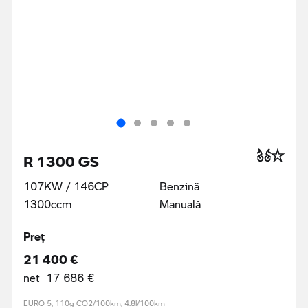
R 1300 GS
107KW / 146CP
Benzină
1300ccm
Manuală
Preţ
21 400 €
net 17 686 €
EURO 5, 110g CO2/100km, 4.8l/100km