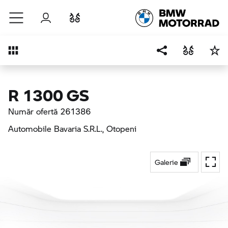
Sari la conținutul principal
Autentificare
Comparaţie
Prezentare generală
R 1300 GS
Număr ofertă 261386
Automobile Bavaria S.R.L.
, Otopeni
Galerie
Ecran