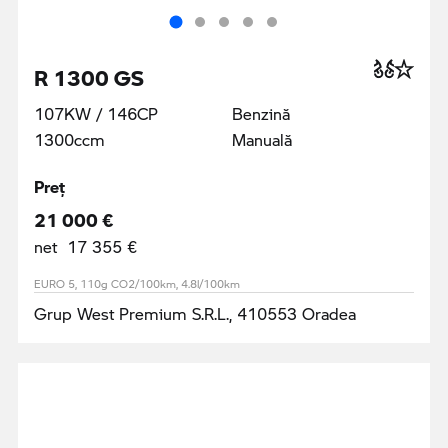
R 1300 GS
107KW / 146CP
Benzină
1300ccm
Manuală
Preţ
21 000 €
net 17 355 €
EURO 5, 110g CO2/100km, 4.8l/100km
Grup West Premium S.R.L., 410553 Oradea