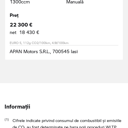
1300ccm
Manuală
Preţ
22 300 €
net 18 430 €
EURO 5, 112g CO2/100km, 4.9l/100km
APAN Motors S.R.L., 700545 Iasi
Informaţii
Cifrele indicate privind consumul de combustibil şi emisiile
de CO₂ au fost determinate pe baza noii proceduri WLTP