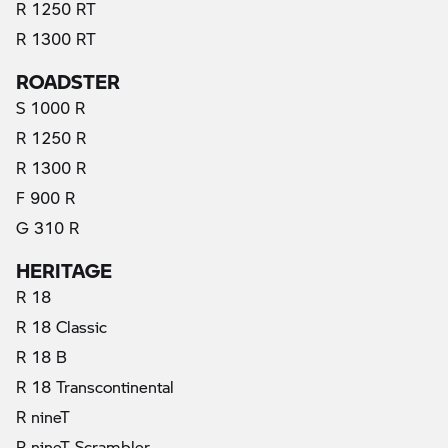
R 1250 RT
R 1300 RT
ROADSTER
S 1000 R
R 1250 R
R 1300 R
F 900 R
G 310 R
HERITAGE
R 18
R 18 Classic
R 18 B
R 18 Transcontinental
R nineT
R nineT Scrambler