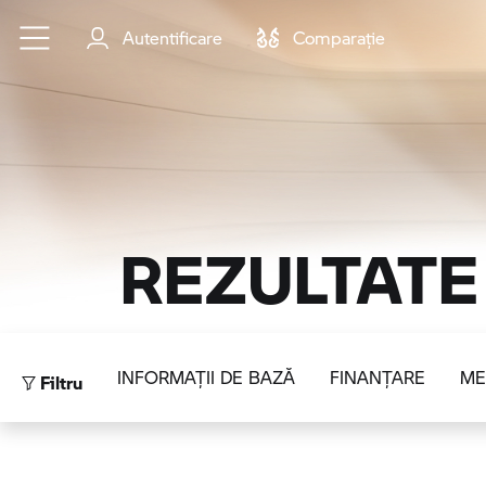
Sari la conținutul principal
Autentificare
Comparaţie
REZULTATE
Filtru
INFORMAŢII DE BAZĂ
FINANŢARE
ME