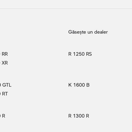
Găseşte un dealer
 RR
R 1250 RS
 XR
0 GTL
K 1600 B
0 RT
 R
R 1300 R