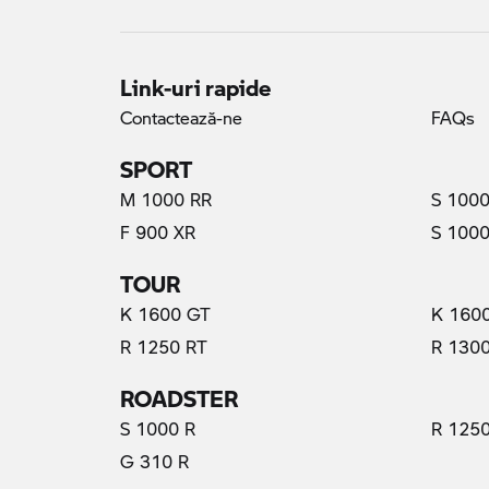
Link-uri rapide
Contactează-ne
FAQs
SPORT
M 1000 RR
S 1000
F 900 XR
S 1000
TOUR
K 1600 GT
K 160
R 1250 RT
R 130
ROADSTER
S 1000 R
R 1250
G 310 R