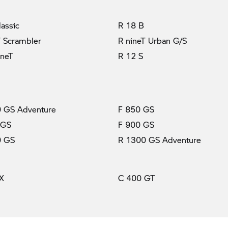
lassic
R 18 B
T Scrambler
R nineT Urban G/S
ineT
R 12 S
 GS Adventure
F 850 GS
 GS
F 900 GS
0 GS
R 1300 GS Adventure
X
C 400 GT