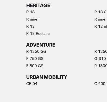
HERITAGE
R 18
R 18 C
R nineT
R nine
R 12
R 12 n
R 18 Roctane
ADVENTURE
R 1250 GS
R 1250
F 750 GS
G 310
F 800 GS
R 130
URBAN MOBILITY
CE 04
C 400 