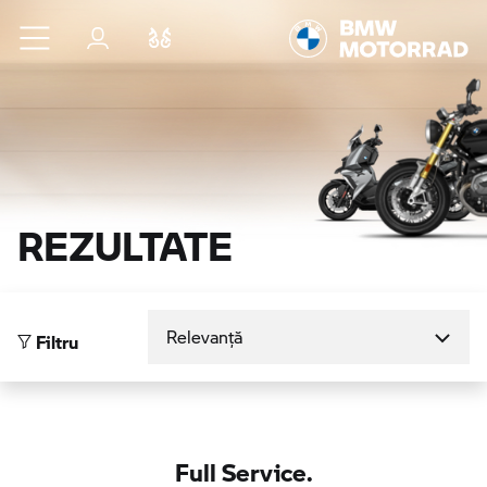
Sari la conținutul principal
Autentificare
Comparaţie
REZULTATE
Sortare după
Filtru
Full Service.