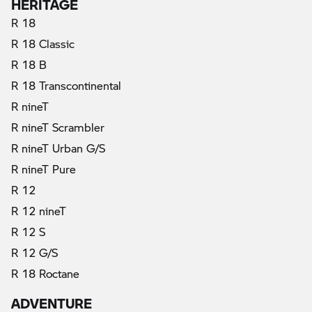
HERITAGE
R 18
R 18 Classic
R 18 B
R 18 Transcontinental
R nineT
R nineT Scrambler
R nineT Urban G/S
R nineT Pure
R 12
R 12 nineT
R 12 S
R 12 G/S
R 18 Roctane
ADVENTURE