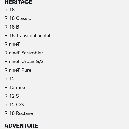
HERITAGE
R 18
R 18 Classic
R 18 B
R 18 Transcontinental
R nineT
R nineT Scrambler
R nineT Urban G/S
R nineT Pure
R 12
R 12 nineT
R 12 S
R 12 G/S
R 18 Roctane
ADVENTURE