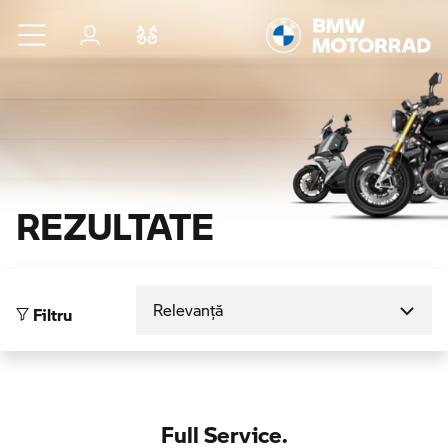
Sari la conținutul principal
Autentificare
Comparaţie
REZULTATE
Sortare după
Filtru
Full Service.