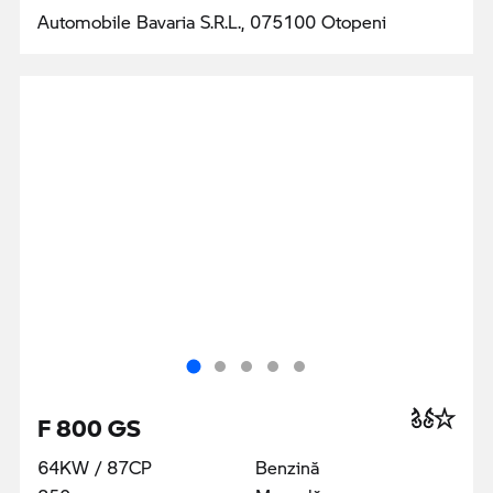
Automobile Bavaria S.R.L., 075100 Otopeni
F 800 GS
64KW / 87CP
Benzină