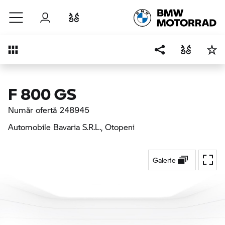
Sari la conținutul principal
Autentificare
Comparaţie
Prezentare generală
F 800 GS
Număr ofertă 248945
Automobile Bavaria S.R.L.
, Otopeni
Galerie
Ecran