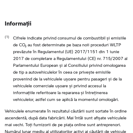
Informaţii
Cifrele indicate privind consumul de combustibil şi emisiile
de CO₂ au fost determinate pe baza noii proceduri WLTP
prevăzute în Regulamentul (UE) 2017/1151 din 1 iunie
2017 de completare a Regulamentului (CE) nr. 715/2007 al
Parlamentului European şi al Consiliului privind omologarea
de tip a autovehiculelor în ceea ce priveşte emisiile
provenind de la vehiculele uşoare pentru pasageri şi de la
vehiculele comerciale uşoare şi privind accesul la
informaţiile referitoare la repararea şi întreţinerea
vehiculelor, astfel cum se aplică la momentul omologări.
Vehiculele enumerate în rezultatul căutării sunt sortate în ordine
ascendentă, după data fabricării. Mai întâi sunt afișate vehiculele
mai vechi. Toți furnizorii de pe piața online sunt antreprenori.
Numărul lunar mediu al utilizatorilor activi ai căutării de vehicule