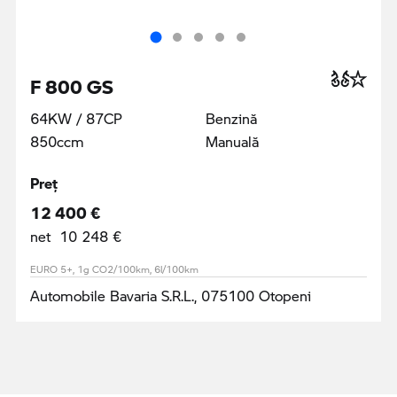
F 800 GS
64KW / 87CP
Benzină
850ccm
Manuală
Preţ
12 400 €
net 10 248 €
EURO 5+, 1g CO2/100km, 6l/100km
Automobile Bavaria S.R.L., 075100 Otopeni