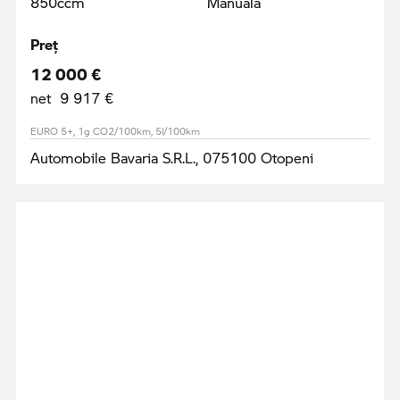
850ccm
Manuală
Preţ
12 000 €
net 9 917 €
EURO 5+, 1g CO2/100km, 5l/100km
Automobile Bavaria S.R.L., 075100 Otopeni