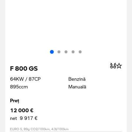
F 800 GS
64KW / 87CP
Benzină
895ccm
Manuală
Preţ
12 000 €
net 9 917 €
EURO 5, 99g CO2/100km, 4.3l/100km