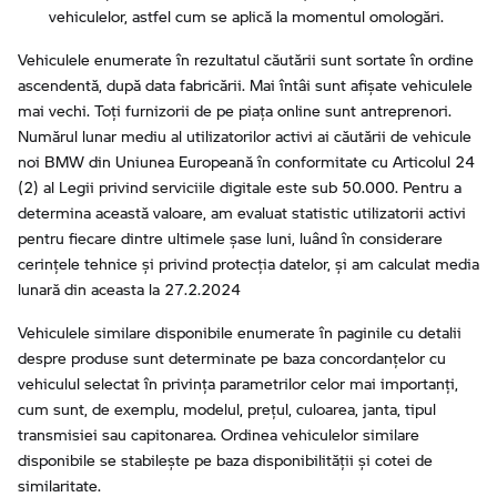
vehiculelor, astfel cum se aplică la momentul omologări.
Vehiculele enumerate în rezultatul căutării sunt sortate în ordine
ascendentă, după data fabricării. Mai întâi sunt afișate vehiculele
mai vechi. Toți furnizorii de pe piața online sunt antreprenori.
Numărul lunar mediu al utilizatorilor activi ai căutării de vehicule
noi BMW din Uniunea Europeană în conformitate cu Articolul 24
(2) al Legii privind serviciile digitale este sub 50.000. Pentru a
determina această valoare, am evaluat statistic utilizatorii activi
pentru fiecare dintre ultimele șase luni, luând în considerare
cerințele tehnice și privind protecția datelor, și am calculat media
lunară din aceasta la 27.2.2024
Vehiculele similare disponibile enumerate în paginile cu detalii
despre produse sunt determinate pe baza concordanțelor cu
vehiculul selectat în privința parametrilor celor mai importanți,
cum sunt, de exemplu, modelul, prețul, culoarea, janta, tipul
transmisiei sau capitonarea. Ordinea vehiculelor similare
disponibile se stabilește pe baza disponibilității și cotei de
similaritate.