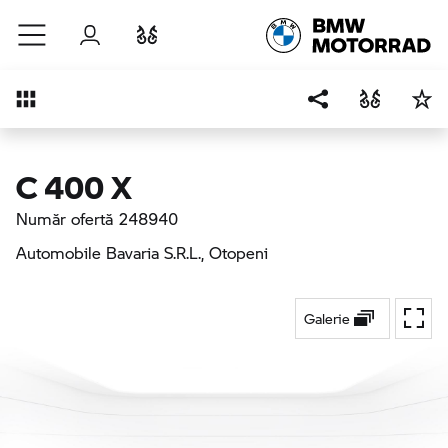
Sari la conținutul principal
Autentificare
Comparaţie
Prezentare generală
C 400 X
Număr ofertă 248940
Automobile Bavaria S.R.L.
, Otopeni
Galerie
Ecran