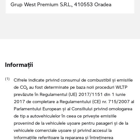
Grup West Premium S.R.L., 410553 Oradea
Informaţii
Cifrele indicate privind consumul de combustibil şi emisiile
de CO₂ au fost determinate pe baza noii proceduri WLTP
prevăzute în Regulamentul (UE) 2017/1151 din 1 iunie
2017 de completare a Regulamentului (CE) nr. 715/2007 al
Parlamentului European şi al Consiliului privind omologarea
de tip a autovehiculelor în ceea ce priveşte emisiile
provenind de la vehiculele uşoare pentru pasageri şi de la
vehiculele comerciale uşoare şi privind accesul la
informaţiile referitoare la repararea şi întreţinerea