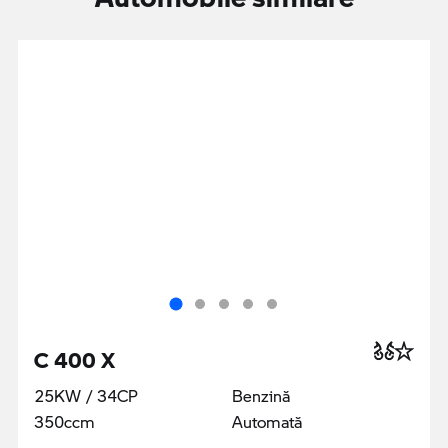
C 400 X
25KW / 34CP
Benzină
350ccm
Automată