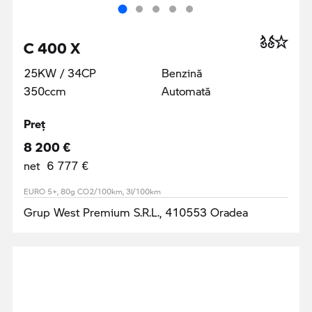
C 400 X
25KW / 34CP
Benzină
350ccm
Automată
Preţ
8 200 €
net 6 777 €
EURO 5+, 80g CO2/100km, 3l/100km
Grup West Premium S.R.L., 410553 Oradea