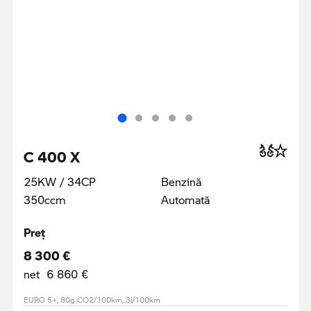
C 400 X
25KW / 34CP
Benzină
350ccm
Automată
Preţ
8 300 €
net 6 860 €
EURO 5+, 80g CO2/100km, 3l/100km