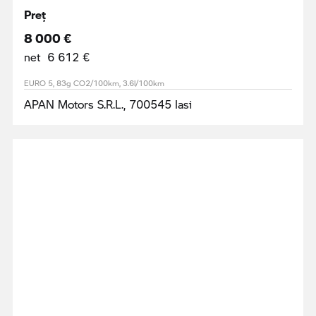
Preţ
8 000 €
net 6 612 €
EURO 5, 83g CO2/100km, 3.6l/100km
APAN Motors S.R.L., 700545 Iasi