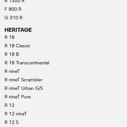
R 1300 R
F 900 R
G 310 R
HERITAGE
R 18
R 18 Classic
R 18 B
R 18 Transcontinental
R nineT
R nineT Scrambler
R nineT Urban G/S
R nineT Pure
R 12
R 12 nineT
R 12 S