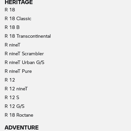
HERITAGE
R 18
R 18 Classic
R 18 B
R 18 Transcontinental
R nineT
R nineT Scrambler
R nineT Urban G/S
R nineT Pure
R 12
R 12 nineT
R 12 S
R 12 G/S
R 18 Roctane
ADVENTURE