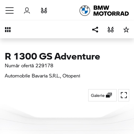
Sari la conținutul principal
Autentificare
Comparaţie
Prezentare generală
R 1300 GS Adventure
Număr ofertă 229178
Automobile Bavaria S.R.L.
, Otopeni
Galerie
Ecran