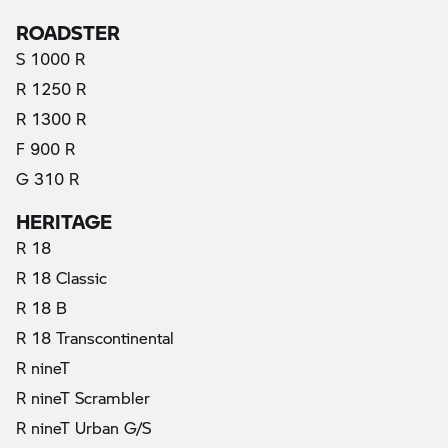
ROADSTER
S 1000 R
R 1250 R
R 1300 R
F 900 R
G 310 R
HERITAGE
R 18
R 18 Classic
R 18 B
R 18 Transcontinental
R nineT
R nineT Scrambler
R nineT Urban G/S