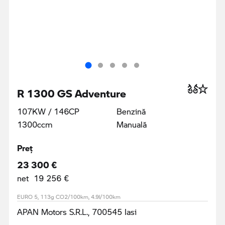
R 1300 GS Adventure
107KW / 146CP
Benzină
1300ccm
Manuală
Preţ
23 300 €
net 19 256 €
EURO 5, 113g CO2/100km, 4.9l/100km
APAN Motors S.R.L., 700545 Iasi