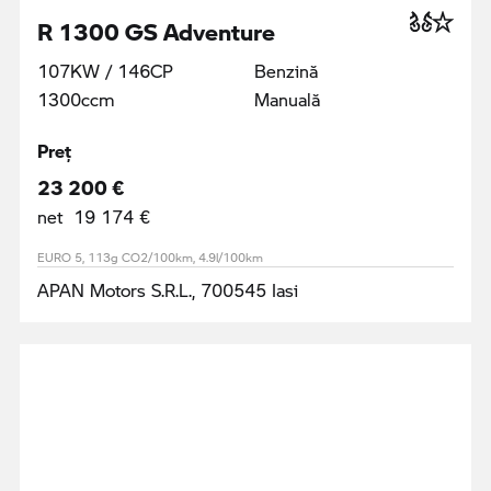
R 1300 GS Adventure
107KW / 146CP
Benzină
1300ccm
Manuală
Preţ
23 200 €
net 19 174 €
EURO 5, 113g CO2/100km, 4.9l/100km
APAN Motors S.R.L., 700545 Iasi