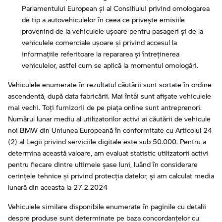
Parlamentului European şi al Consiliului privind omologarea
de tip a autovehiculelor în ceea ce priveşte emisiile
provenind de la vehiculele uşoare pentru pasageri şi de la
vehiculele comerciale uşoare şi privind accesul la
informaţiile referitoare la repararea şi întreţinerea
vehiculelor, astfel cum se aplică la momentul omologări.
Vehiculele enumerate în rezultatul căutării sunt sortate în ordine
ascendentă, după data fabricării. Mai întâi sunt afișate vehiculele
mai vechi. Toți furnizorii de pe piața online sunt antreprenori.
Numărul lunar mediu al utilizatorilor activi ai căutării de vehicule
noi BMW din Uniunea Europeană în conformitate cu Articolul 24
(2) al Legii privind serviciile digitale este sub 50.000. Pentru a
determina această valoare, am evaluat statistic utilizatorii activi
pentru fiecare dintre ultimele șase luni, luând în considerare
cerințele tehnice și privind protecția datelor, și am calculat media
lunară din aceasta la 27.2.2024
Vehiculele similare disponibile enumerate în paginile cu detalii
despre produse sunt determinate pe baza concordanțelor cu