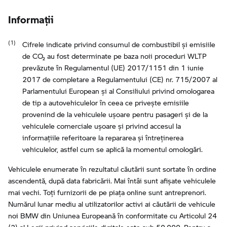
Informaţii
Cifrele indicate privind consumul de combustibil şi emisiile
de CO₂ au fost determinate pe baza noii proceduri WLTP
prevăzute în Regulamentul (UE) 2017/1151 din 1 iunie
2017 de completare a Regulamentului (CE) nr. 715/2007 al
Parlamentului European şi al Consiliului privind omologarea
de tip a autovehiculelor în ceea ce priveşte emisiile
provenind de la vehiculele uşoare pentru pasageri şi de la
vehiculele comerciale uşoare şi privind accesul la
informaţiile referitoare la repararea şi întreţinerea
vehiculelor, astfel cum se aplică la momentul omologări.
Vehiculele enumerate în rezultatul căutării sunt sortate în ordine
ascendentă, după data fabricării. Mai întâi sunt afișate vehiculele
mai vechi. Toți furnizorii de pe piața online sunt antreprenori.
Numărul lunar mediu al utilizatorilor activi ai căutării de vehicule
noi BMW din Uniunea Europeană în conformitate cu Articolul 24