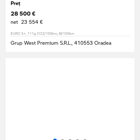
Preţ
28 500 €
net 23 554 €
EURO 5+, 111g CO2/100km, 6l/100km
Grup West Premium S.R.L., 410553 Oradea