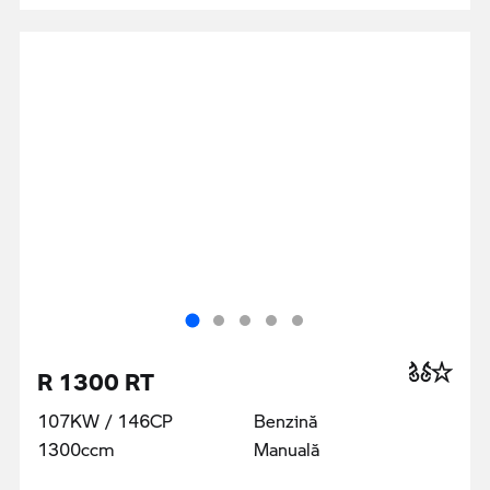
R 1300 RT
107KW / 146CP
Benzină
1300ccm
Manuală