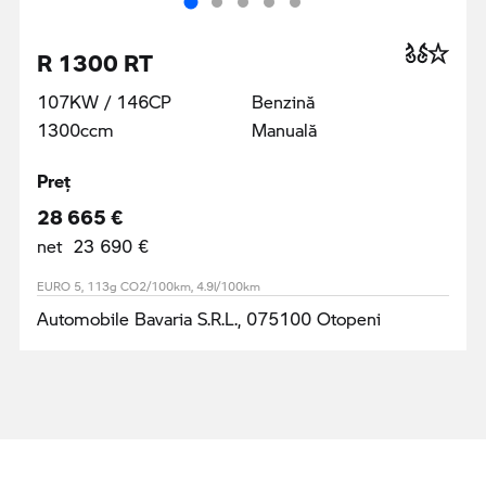
R 1300 RT
107KW / 146CP
Benzină
1300ccm
Manuală
Preţ
28 665 €
net 23 690 €
EURO 5, 113g CO2/100km, 4.9l/100km
Automobile Bavaria S.R.L., 075100 Otopeni