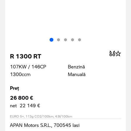
R 1300 RT
107KW / 146CP
Benzină
1300ccm
Manuală
Preţ
26 800 €
net 22 149 €
EURO 5+, 113g CO2/100km, 4.9l/100km
APAN Motors S.R.L., 700545 Iasi