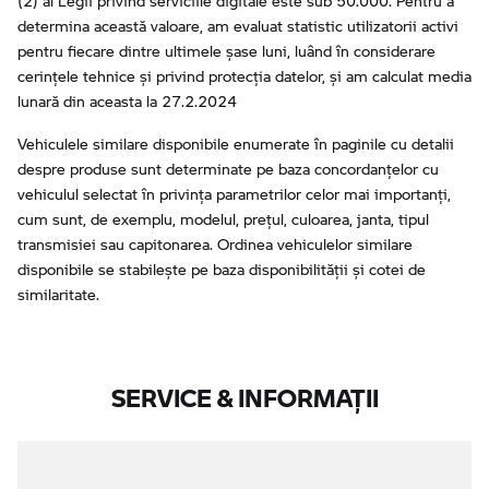
(2) al Legii privind serviciile digitale este sub 50.000. Pentru a
determina această valoare, am evaluat statistic utilizatorii activi
pentru fiecare dintre ultimele șase luni, luând în considerare
cerințele tehnice și privind protecția datelor, și am calculat media
lunară din aceasta la 27.2.2024
Vehiculele similare disponibile enumerate în paginile cu detalii
despre produse sunt determinate pe baza concordanțelor cu
vehiculul selectat în privința parametrilor celor mai importanți,
cum sunt, de exemplu, modelul, prețul, culoarea, janta, tipul
transmisiei sau capitonarea. Ordinea vehiculelor similare
disponibile se stabilește pe baza disponibilității și cotei de
similaritate.
SERVICE & INFORMAŢII