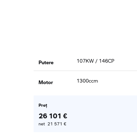
Putere
107KW / 146CP
Motor
1300ccm
Preţ
26 101 €
net 21 571 €